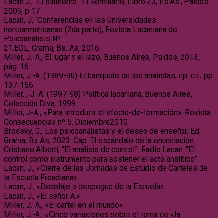
Lacan.J., “El sinthome” El Seminario, Libro 23, Bs.As., Paidós
2006, p 17
Lacan, J, “Conferencias en las Universidades
nortearmericanas (2da parte), Revista Lacaniana de
Psicoanálisis Nº
21.EOL, Grama, Bs. As, 2016.
Miller, J.-A., El lugar y el lazo, Buenos Aires, Paidós, 2013,
pág. 16.
Miller, J.-A. (1989-90) El banquete de los analistas, op. cit., pp.
137-156.
Miller, , J.-A. (1997-98) Política lacaniana, Buenos Aires,
Colección Diva, 1999.
Miller, J-A.; «Para introducir el efecto-de-formación». Revista
Consecuencias nº 5. Diciembre2010.
Brodsky, G.; Los psicoanalistas y el deseo de enseñar, Ed.
Grama, Bs As, 2023. Cap. El escándalo de la enunciación.
Cristiane Alberti, “El análisis de control”. Radio Lacan: “El
control como instrumento para sostener el acto analítico”.
Lacan, J., «Cierre de las Jornadas de Estudio de Carteles de
la Escuela Freudiana»
Lacan, J., «Decolaje o despegue de la Escuela»
Lacan, J., «El señor A.»
Miller, J.-A., «El cartel en el mundo»
Miller, J.-A., «Cinco variaciones sobre el tema de «la