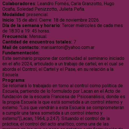
Colaboradores
: Leandro Fornés, Carla Granzotto, Hugo
Ocaña, Soledad Penizzotto, Julieta Peña.
Modalidad
: presencial.
Inicio
: 15 de abril. Cierre: 18 de noviembre 2026.
Día de la semana y horario
: Tercer miércoles de cada mes
de 18:30 a 19: 45 horas.
Frecuencia:
Mensual.
Cantidad de encuentros totales:
7
Mail de contacto:
marisantoni@yahoo.com.ar
Fundamentación:
Este seminario propone dar continuidad al seminario iniciado
en el año 2024, articulado a un trabajo de cartel, en el cual se
aborda el Control, el Cartel y el Pase, en su relación a la
Escuela.
Programa
:
Se retomará lo trabajado en torno al control como política de
Escuela, partiendo de lo formulado por Lacan en el Acto de
fundación de la escuela Francesa de Psicoanálisis, donde es
la propia Escuela la que está sometida a un control interno y
externo. “Los que vendrán a esta Escuela se comprometerán
a cumplir una tarea sometida a un control interno y
externo”(Lacan, 1964, p.247). Situando el control de la
práctica, el control del acto analítico, como una de las