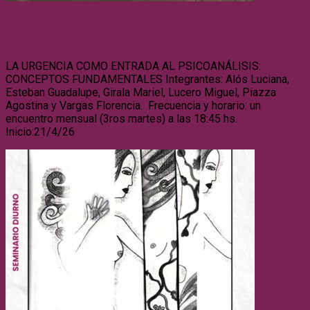
Seminarios Diurnos
La urgencia como entrada en psicoanálisis.
LA URGENCIA COMO ENTRADA AL PSICOANÁLISIS:
CONCEPTOS FUNDAMENTALES Integrantes: Alós Luciana,
Esteban Guadalupe, Girala Mariel, Lucero Miguel, Piazza
Agostina y Vargas Florencia. Frecuencia y horario: un
encuentro mensual (3ros martes) a las 18:45 hs.
Inicio:21/4/26
Leer más…