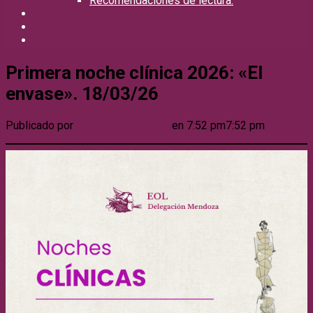
Recomendaciones de lectura.
Primera noche clínica 2026: «El
envase». 18/03/26
Publicado por
Octavio Morrison
en
7:52 pm
7:52 pm