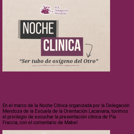
Noches Clínicas
Segunda noche clínica: «Ser tubo de oxígeno del Otro».
18/06/202
En el marco de la Noche Clínica organizada por la Delegación
Mendoza de la Escuela de la Orientación Lacaniana, tuvimos
el privilegio de escuchar la presentación clínica de Pía
Fraccia, con el comentario de Mabel
Leer más…