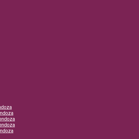
ndoza
endoza
Mendoza
Mendoza
endoza